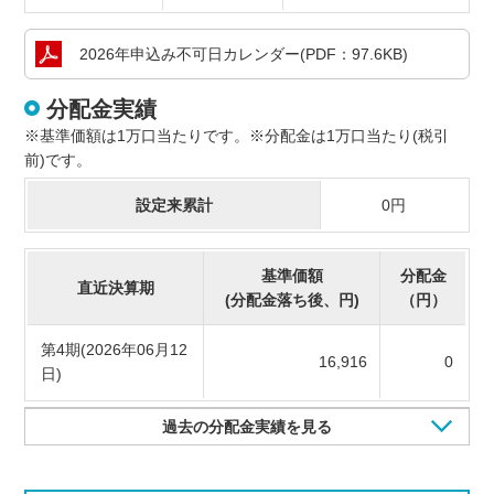
2026年申込み
不可日カレンダー
(PDF：97.6KB)
分配金実績
※基準価額は1万口当たりです。※分配金は1万口当たり(税引
前)です。
設定来累計
0円
基準価額
分配金
直近決算期
(分配金落ち後、円)
（円）
第4期(2026年06月12
16,916
0
日)
過去の分配金実績を見る