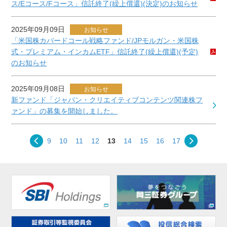
ス/Eコース/Fコース」信託終了(繰上償還)(決定)のお知らせ
2025年09月09日
お知らせ
「米国株カバードコール戦略ファンド/JPモルガン・米国株
式・プレミアム・インカムETF」信託終了(繰上償還)(予定)
のお知らせ
2025年09月08日
お知らせ
新ファンド「ジャパン・クリエイティブコンテンツ関連株フ
ァンド」の募集を開始しました。
9
10
11
12
13
14
15
16
17