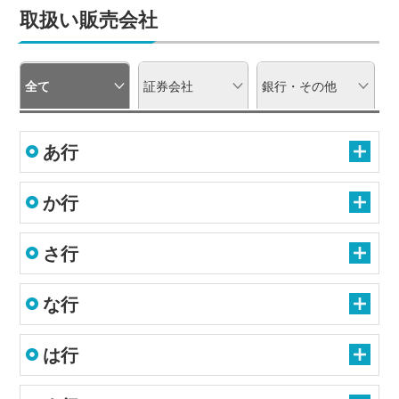
取扱い販売会社
全て
証券会社
銀行・その他
あ行
か行
さ行
な行
は行