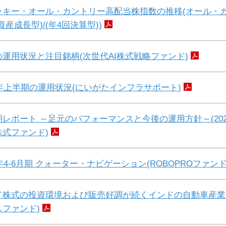
ッキー・オール・カントリー高配当株指数の推移(オール・
資産成長型)/(年4回決算型))
の運用状況と注目銘柄(次世代AI株式戦略ファンド)
5年上半期の運用状況(にいがたインフラサポート)
レポート ～足元のパフォーマンスと今後の運用方針～(2025
株式ファンド)
5年4-6月期 クォーター・ナビゲーション(ROBOPROファンド
ド株式の投資環境および販売好調が続くインドの自動車産業
スファンド)