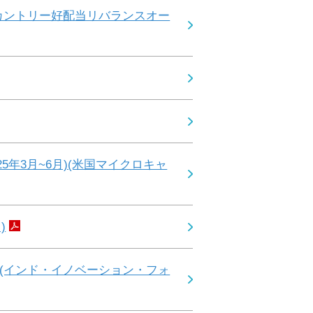
カントリー好配当リバランスオー
年3月~6月)(米国マイクロキャ
)
(インド・イノベーション・フォ