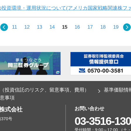
の投資環境・運用状況について(アメリカ国家戦略関連株ファ
11
12
13
14
15
16
17
18
19
（投資信託のリスク、留意事項、費用）
基準価額情
意事項
お問い合わせ
ト株式会社
03-3516-13
370号
受付時間：9:00～17:00 