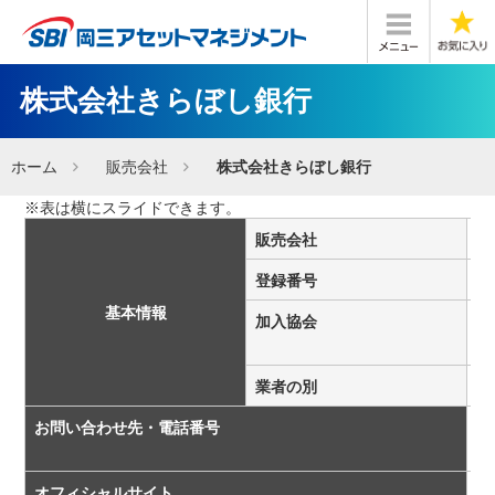
株式会社きらぼし銀行
ホーム
販売会社
株式会社きらぼし銀行
販売会社
株
登録番号
関
基本情報
加入協会
日
一
業者の別
登
お問い合わせ先・電話番号
旧
旧
オフィシャルサイト