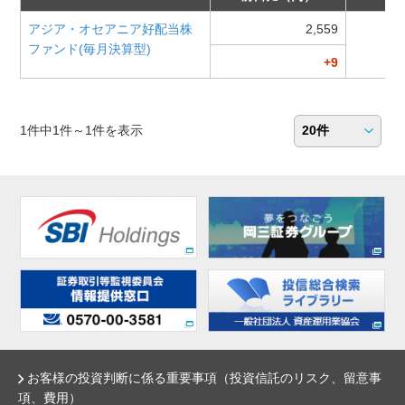
アジア・オセアニア好配当株
2,559
ファンド(毎月決算型)
+9
1件中1件～1件を表示
お客様の投資判断に係る重要事項（投資信託のリスク、留意事
項、費用）