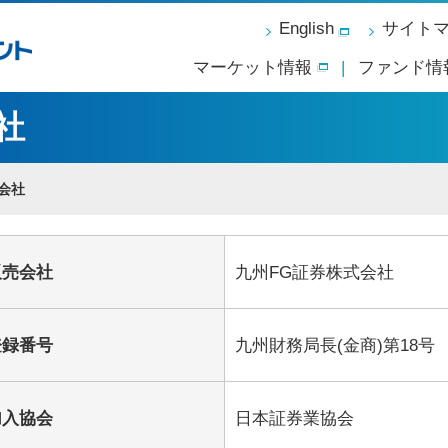
English
サイト
マーケット情報
ファンド情
社
会社
販売会社
九州FG証券株式会社
登録番号
九州財務局長(金商)第18号
加入協会
日本証券業協会