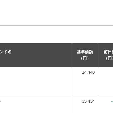
ンド名
基準価額
前日
（円）
（円
14,440
ド
35,434