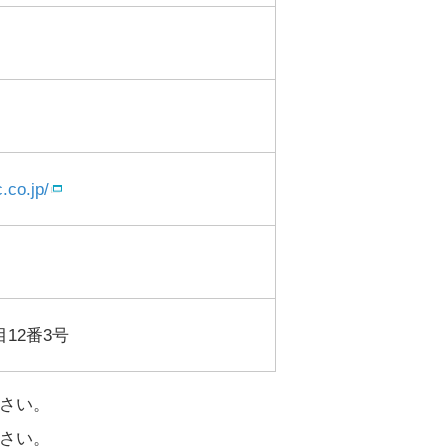
.co.jp/
12番3号
さい。
さい。