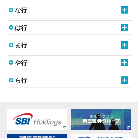
な行
は行
ま行
や行
ら行