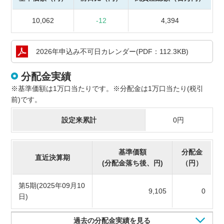
10,062
-12
4,394
2026年申込み
不可日カレンダー
(PDF：112.3KB)
分配金実績
※基準価額は1万口当たりです。※分配金は1万口当たり(税引
前)です。
設定来累計
0円
基準価額
分配金
直近決算期
(分配金落ち後、円)
（円）
第5期(2025年09月10
9,105
0
日)
過去の分配金実績を見る